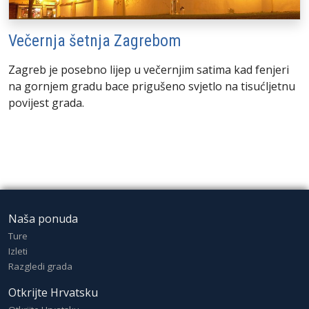
Večernja šetnja Zagrebom
Zagreb je posebno lijep u večernjim satima kad fenjeri
na gornjem gradu bace prigušeno svjetlo na tisućljetnu
povijest grada.
Naša ponuda
Ture
Izleti
Razgledi grada
Otkrijte Hrvatsku