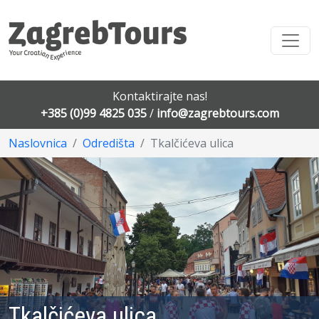
Kontaktirajte nas!
+385 (0)99 4825 035
/
info@zagrebtours.com
Naslovnica
Odredišta
Tkalčićeva ulica
Tkalčićeva ulica