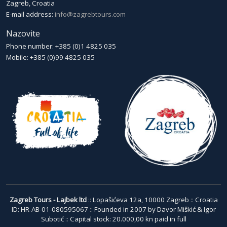
Zagreb, Croatia
E-mail address:
info@zagrebtours.com
Nazovite
Phone number: +385 (0)1 4825 035
Mobile: +385 (0)99 4825 035
Zagreb Tours - Lajbek ltd
::
Lopašićeva 12a, 10000 Zagreb
::
Croatia
ID: HR-AB-01-080595067
::
Founded in 2007 by Davor Miškić & Igor
Subotić
::
Capital stock: 20.000,00 kn paid in full