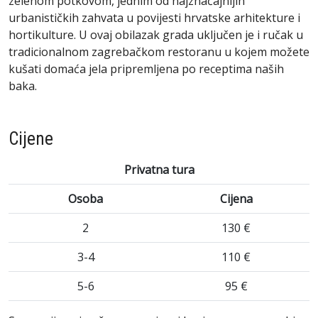
zelenom potkovom, jednim od najznačajnijih
urbanističkih zahvata u povijesti hrvatske arhitekture i
hortikulture. U ovaj obilazak grada uključen je i ručak u
tradicionalnom zagrebačkom restoranu u kojem možete
kušati domaća jela pripremljena po receptima naših
baka.
Cijene
Privatna tura
Osoba
Cijena
2
130 €
3-4
110 €
5-6
95 €