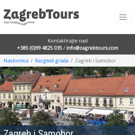
Kontaktirajte nas!
+385 (0)99 4825 035
/
info@zagrebtours.com
Naslovnica
Razgledi grada
Zagreb i Samobor
Zagreb i Samobor