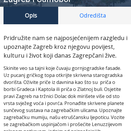
Opis
Odredišta
Pridružite nam se najposjećenijem razgledu i
upoznajte Zagreb kroz njegovu povijest,
kulturu i život koji danas Zagrepčani žive.
Skinite veo sa tajni koje čuvaju gornjogradske fasade.
Uz pucanj gričkog topa otkrijte skrivena starogradska
dvorišta. Oživite priče iz davnina kao što su priča o
borbi Gradeca i Kaptola ili priča o Zlatnoj buli. Osjetite
pravi Zagreb na tržnici Dolac dok mirišete više od sto
vrsta svježeg voća i povrća. Pronađite skrivene planete
sunčevog sustava na zagrebačkim ulicama. Upoznajte
zagrebačku mumiju, našu etruščansku ljepoticu. Vozite
se zagrebačkom uspinjačom i prošećite Lenuzzijevom