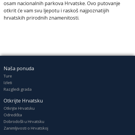
osam nacionalnih parkova Hrvatske. Ovo putovanje
otkrit će vam svu ljepotu i raskoš najpoznatijih
hrvatskih prirodnih znamenitosti.
Naša ponuda
Ture
Izleti
Razgledi grada
Otkrijte Hrvatsku
Otkrijte Hrvatsku
Odredišta
Dobrodošli u Hrvatsku
Zanimljivosti o Hrvatskoj