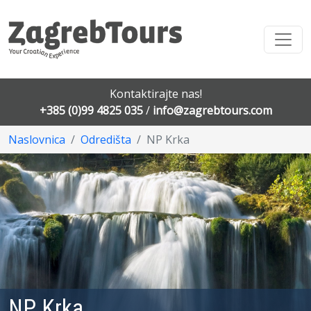
Kontaktirajte nas!
+385 (0)99 4825 035
/
info@zagrebtours.com
Naslovnica
Odredišta
NP Krka
NP Krka