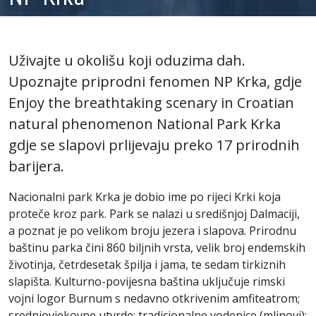
Uživajte u okolišu koji oduzima dah.
Upoznajte priprodni fenomen NP Krka, gdje
Enjoy the breathtaking scenary in Croatian
natural phenomenon National Park Krka
gdje se slapovi prlijevaju preko 17 prirodnih
barijera.
Nacionalni park Krka je dobio ime po rijeci Krki koja
proteče kroz park. Park se nalazi u središnjoj Dalmaciji,
a poznat je po velikom broju jezera i slapova. Prirodnu
baštinu parka čini 860 biljnih vrsta, velik broj endemskih
životinja, četrdesetak špilja i jama, te sedam tirkiznih
slapišta. Kulturno-povijesna baština uključuje rimski
vojni logor Burnum s nedavno otkrivenim amfiteatrom;
srednjovjekovne utvrde; tradicionalne vodenice (mlinovi);