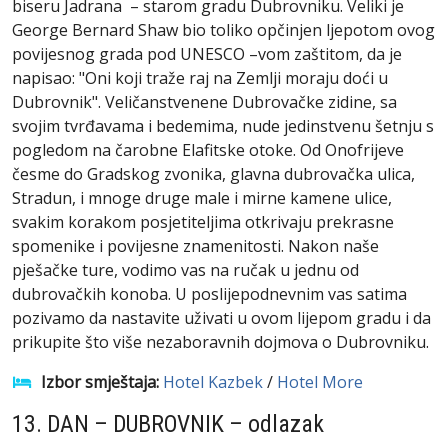
biseru Jadrana – starom gradu Dubrovniku. Veliki je
George Bernard Shaw bio toliko opčinjen ljepotom ovog
povijesnog grada pod UNESCO –vom zaštitom, da je
napisao: "Oni koji traže raj na Zemlji moraju doći u
Dubrovnik". Veličanstvenene Dubrovačke zidine, sa
svojim tvrđavama i bedemima, nude jedinstvenu šetnju s
pogledom na čarobne Elafitske otoke. Od Onofrijeve
česme do Gradskog zvonika, glavna dubrovačka ulica,
Stradun, i mnoge druge male i mirne kamene ulice,
svakim korakom posjetiteljima otkrivaju prekrasne
spomenike i povijesne znamenitosti. Nakon naše
pješačke ture, vodimo vas na ručak u jednu od
dubrovačkih konoba. U poslijepodnevnim vas satima
pozivamo da nastavite uživati u ovom lijepom gradu i da
prikupite što više nezaboravnih dojmova o Dubrovniku.
Izbor smještaja:
Hotel Kazbek
/
Hotel More
13. DAN – DUBROVNIK – odlazak