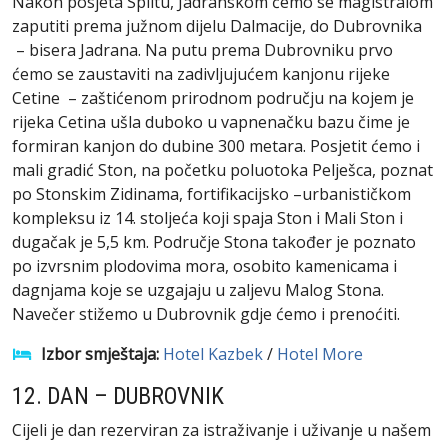
Nakon posjeta Splitu, Jadranskom ćemo se magistralom
zaputiti prema južnom dijelu Dalmacije, do Dubrovnika
– bisera Jadrana. Na putu prema Dubrovniku prvo
ćemo se zaustaviti na zadivljujućem kanjonu rijeke
Cetine – zaštićenom prirodnom području na kojem je
rijeka Cetina ušla duboko u vapnenačku bazu čime je
formiran kanjon do dubine 300 metara. Posjetit ćemo i
mali gradić Ston, na početku poluotoka Pelješca, poznat
po Stonskim Zidinama, fortifikacijsko –urbanističkom
kompleksu iz 14. stoljeća koji spaja Ston i Mali Ston i
dugačak je 5,5 km. Područje Stona također je poznato
po izvrsnim plodovima mora, osobito kamenicama i
dagnjama koje se uzgajaju u zaljevu Malog Stona.
Navečer stižemo u Dubrovnik gdje ćemo i prenoćiti.
Izbor smještaja:
Hotel Kazbek
/
Hotel More
12. DAN – DUBROVNIK
Cijeli je dan rezerviran za istraživanje i uživanje u našem