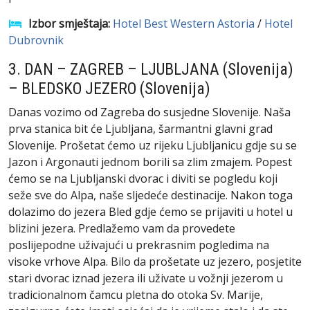
Izbor smještaja:
Hotel Best Western Astoria
/
Hotel
Dubrovnik
3. DAN – ZAGREB – LJUBLJANA (Slovenija)
– BLEDSKO JEZERO (Slovenija)
Danas vozimo od Zagreba do susjedne Slovenije. Naša
prva stanica bit će Ljubljana, šarmantni glavni grad
Slovenije. Prošetat ćemo uz rijeku Ljubljanicu gdje su se
Jazon i Argonauti jednom borili sa zlim zmajem. Popest
ćemo se na Ljubljanski dvorac i diviti se pogledu koji
seže sve do Alpa, naše sljedeće destinacije. Nakon toga
dolazimo do jezera Bled gdje ćemo se prijaviti u hotel u
blizini jezera. Predlažemo vam da provedete
poslijepodne uživajući u prekrasnim pogledima na
visoke vrhove Alpa. Bilo da prošetate uz jezero, posjetite
stari dvorac iznad jezera ili uživate u vožnji jezerom u
tradicionalnom čamcu pletna do otoka Sv. Marije,