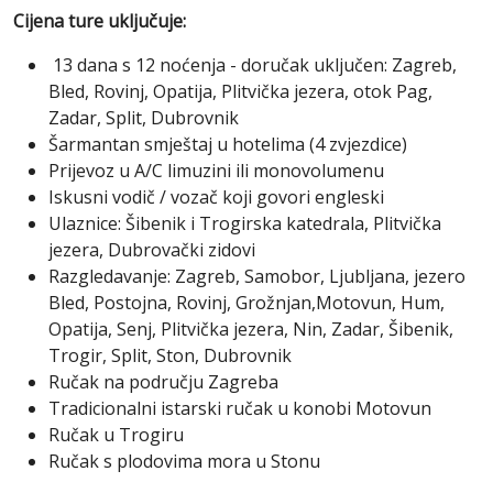
Cijena ture uključuje:
13 dana s 12 noćenja - doručak uključen: Zagreb,
Bled, Rovinj, Opatija, Plitvička jezera, otok Pag,
Zadar, Split, Dubrovnik
Šarmantan smještaj u hotelima (4 zvjezdice)
Prijevoz u A/C limuzini ili monovolumenu
Iskusni vodič / vozač koji govori engleski
Ulaznice: Šibenik i Trogirska katedrala, Plitvička
jezera, Dubrovački zidovi
Razgledavanje: Zagreb, Samobor, Ljubljana, jezero
Bled, Postojna, Rovinj, Grožnjan,Motovun, Hum,
Opatija, Senj, Plitvička jezera, Nin, Zadar, Šibenik,
Trogir, Split, Ston, Dubrovnik
Ručak na području Zagreba
Tradicionalni istarski ručak u konobi Motovun
Ručak u Trogiru
Ručak s plodovima mora u Stonu