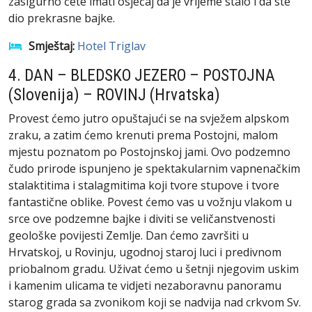
zasigurno ćete imati osjećaj da je vrijeme stalo i da ste
dio prekrasne bajke.
Smještaj:
Hotel Triglav
4. DAN – BLEDSKO JEZERO – POSTOJNA
(Slovenija) – ROVINJ (Hrvatska)
Provest ćemo jutro opuštajući se na svježem alpskom
zraku, a zatim ćemo krenuti prema Postojni, malom
mjestu poznatom po Postojnskoj jami. Ovo podzemno
čudo prirode ispunjeno je spektakularnim vapnenačkim
stalaktitima i stalagmitima koji tvore stupove i tvore
fantastične oblike. Povest ćemo vas u vožnju vlakom u
srce ove podzemne bajke i diviti se veličanstvenosti
geološke povijesti Zemlje. Dan ćemo završiti u
Hrvatskoj, u Rovinju, ugodnoj staroj luci i predivnom
priobalnom gradu. Uživat ćemo u šetnji njegovim uskim
i kamenim ulicama te vidjeti nezaboravnu panoramu
starog grada sa zvonikom koji se nadvija nad crkvom Sv.