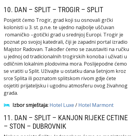
10. DAN – SPLIT – TROGIR – SPLIT
Posjetit ćemo Trogir, grad koji su osnovali grčki
kolonisti u 3. st. p.n.e. te ujedno najbolje uščuvan
romaničko –gotički grad u srednjoj Europi. Trogir je
poznat po svojoj katedrali, čiji je zapadni portal izradio
Majstor Radovan. Također ćemo se zaustaviti na ručku
u jednoj od tradicionalnih trogirskih konoba i uživati ​​u
odličnim lokalnim plodovima mora. Poslijepodne ćemo
se vratiti u Split. Uživajte u ostatku dana šetnjom kroz
srce Splita ili poznatom splitskom rivom gdje ćete
osjetiti prijateljsku i ugodnu atmosferu ovog živahnog
grada.
Izbor smještaja:
Hotel Luxe
/
Hotel Marmont
11. DAN – SPLIT – KANJON RIJEKE CETINE
– STON – DUBROVNIK