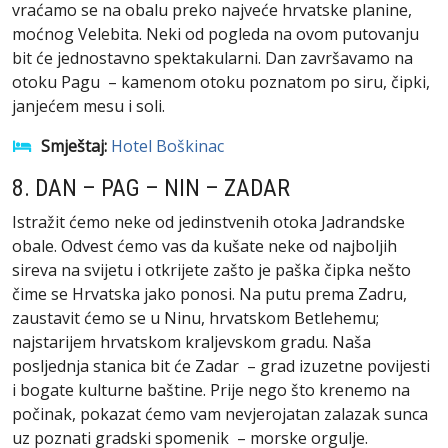
vraćamo se na obalu preko najveće hrvatske planine,
moćnog Velebita. Neki od pogleda na ovom putovanju
bit će jednostavno spektakularni. Dan završavamo na
otoku Pagu – kamenom otoku poznatom po siru, čipki,
janjećem mesu i soli.
Smještaj:
Hotel Boškinac
8. DAN – PAG – NIN – ZADAR
Istražit ćemo neke od jedinstvenih otoka Jadrandske
obale. Odvest ćemo vas da kušate neke od najboljih
sireva na svijetu i otkrijete zašto je paška čipka nešto
čime se Hrvatska jako ponosi. Na putu prema Zadru,
zaustavit ćemo se u Ninu, hrvatskom Betlehemu;
najstarijem hrvatskom kraljevskom gradu. Naša
posljednja stanica bit će Zadar – grad izuzetne povijesti
i bogate kulturne baštine. Prije nego što krenemo na
počinak, pokazat ćemo vam nevjerojatan zalazak sunca
uz poznati gradski spomenik – morske orgulje.