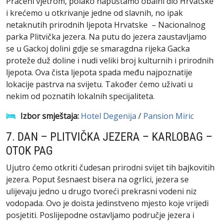
Praćeni vjetrom, polako napuštamo obalni dio Hrvatske
i krećemo u otkrivanje jedne od slavnih, no ipak
netaknutih prirodnih ljepota Hrvatske – Nacionalnog
parka Plitvička jezera. Na putu do jezera zaustavljamo
se u Gackoj dolini gdje se smaragdna rijeka Gacka
proteže duž doline i nudi veliki broj kulturnih i prirodnih
ljepota. Ova čista ljepota spada među najpoznatije
lokacije pastrva na svijetu. Također ćemo uživati ​​u
nekim od poznatih lokalnih specijaliteta.
Izbor smještaja:
Hotel Degenija
/
Pansion Miric
7. DAN – PLITVIČKA JEZERA – KARLOBAG –
OTOK PAG
Ujutro ćemo otkriti čudesan prirodni svijet tih bajkovitih
jezera. Poput šesnaest bisera na ogrlici, jezera se
ulijevaju jedno u drugo tvoreći prekrasni vodeni niz
vodopada. Ovo je doista jedinstveno mjesto koje vrijedi
posjetiti. Poslijepodne ostavljamo područje jezera i