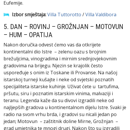
Eufemije.
Izbor smještaja:
Villa Tuttorotto
/
Villa Valdibora
5. DAN – ROVINJ – GROŽNJAN – MOTOVUN
– HUM – OPATIJA
Nakon doručka odvest ćemo vas da otkrijete
kontinentalni dio Istre – zelenu oazu s brojnim
brežuljcima, vinogradima i mirnim srednjovjekovnim
gradovima na brijegu. Njezin se krajolik često
uspoređuje s onim iz Toskane ili Provanse. Na našoj
istarskoj turneji kušajte i neke od svjetski poznatih
specijaliteta istarske kuhinje. Uživat ćete u tartufima,
pršutu, siru i poznatim istarskim vinima, malvaziji i
teranu. Legenda kaže da su divovi izgradili neke od
najljepših gradova u kontinentalnom dijelu Istre. Svaki je
radio na svom vrhu brda, i gradovi su nicali jedan po
jedan; Motovun – zaštitnik doline Mirne, Grožnjan –
grad umjetnika te mnogi drugi. Nakon što su izgradili