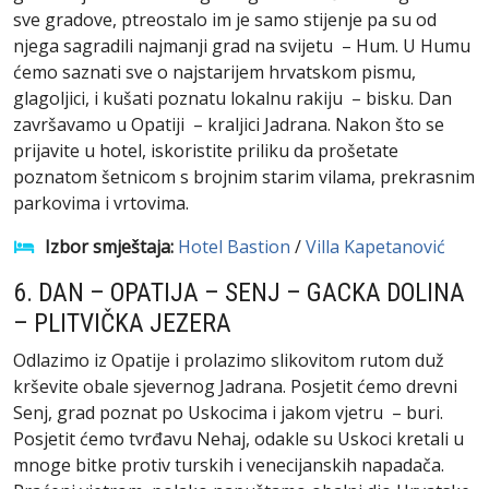
sve gradove, ptreostalo im je samo stijenje pa su od
njega sagradili najmanji grad na svijetu – Hum. U Humu
ćemo saznati sve o najstarijem hrvatskom pismu,
glagoljici, i kušati poznatu lokalnu rakiju – bisku. Dan
završavamo u Opatiji – kraljici Jadrana. Nakon što se
prijavite u hotel, iskoristite priliku da prošetate
poznatom šetnicom s brojnim starim vilama, prekrasnim
parkovima i vrtovima.
Izbor smještaja:
Hotel Bastion
/
Villa Kapetanović
6. DAN – OPATIJA – SENJ – GACKA DOLINA
– PLITVIČKA JEZERA
Odlazimo iz Opatije i prolazimo slikovitom rutom duž
krševite obale sjevernog Jadrana. Posjetit ćemo drevni
Senj, grad poznat po Uskocima i jakom vjetru – buri.
Posjetit ćemo tvrđavu Nehaj, odakle su Uskoci kretali u
mnoge bitke protiv turskih i venecijanskih napadača.