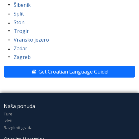
Šibenik
Split
Ston
Trogir
Vransko jezero
Zadar
Zagreb
Get Croatian Language Guide!
Naša ponuda
Ture
Izleti
Razgledi grada