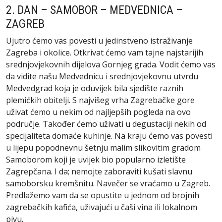
2. DAN – SAMOBOR – MEDVEDNICA –
ZAGREB
Ujutro ćemo vas povesti u jedinstveno istraživanje
Zagreba i okolice. Otkrivat ćemo vam tajne najstarijih
srednjovjekovnih dijelova Gornjeg grada. Vodit ćemo vas
da vidite našu Medvednicu i srednjovjekovnu utvrdu
Medvedgrad koja je oduvijek bila sjedište raznih
plemićkih obitelji. S najvišeg vrha Zagrebačke gore
uživat ćemo u nekim od najljepših pogleda na ovo
područje. Također ćemo uživati ​​u degustaciji nekih od
specijaliteta domaće kuhinje. Na kraju ćemo vas povesti
u lijepu popodnevnu šetnju malim slikovitim gradom
Samoborom koji je uvijek bio popularno izletište
Zagrepčana. I da; nemojte zaboraviti kušati slavnu
samoborsku kremšnitu. Navečer se vraćamo u Zagreb.
Predlažemo vam da se opustite u jednom od brojnih
zagrebačkih kafića, uživajući u čaši vina ili lokalnom
pivu.