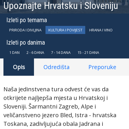
Upoznajte Hrvatsku i Sloveniju
Izleti po temama
PRIRODA I DIVLJINA
KULTURA I POVIJEST
HRANA I VINO
Izleti po danima
1 DAN
2 - 6 DANA
7 - 14 DANA
15 - 21 DANA
Opis
Odredišta
Preporuke
Naša jedinstvena tura odvest će vas da
otkrijete najljepša mjesta u Hrvatskoj i
Sloveniji. Šarmantni Zagreb, Alpe i
veličanstveno jezero Bled, Istra - hrvatska
Toskana, zadivljujuća obala Jadrana i