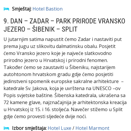
Smještaj:
Hotel Bastion
9. DAN – ZADAR – PARK PRIRODE VRANSKO
JEZERO – ŠIBENIK – SPLIT
U jutarnjim satima napustit ćemo Zadar i nastaviti put
prema jugu uz slikovitu dalmatinsku obalu. Posjetit
ćemo Vransko jezero koje je najveće slatkovodno
prirodno jezero u Hrvatskoj i prirodni fenomen.
Također ćemo se zaustaviti u Šibeniku, najstarijem
autohtonom hrvatskom gradu gdje ćemo posjetiti
jedinstveni spomenik europske sakralne arhitekture –
katedrale Sv. Jakova, koja je uvrštena na UNESCO –ov
Popis svjetske baštine. Šibenska katedrala, ukrašena sa
72 kamene glave, najznačajnija je arhitektonska kreacija
u Hrvatskoj iz 15. i 16. stoljeća. Navečer stižemo u Split
gdje ćemo provesti sljedeće dvije noći.
Izbor smještaja:
Hotel Luxe
/
Hotel Marmont