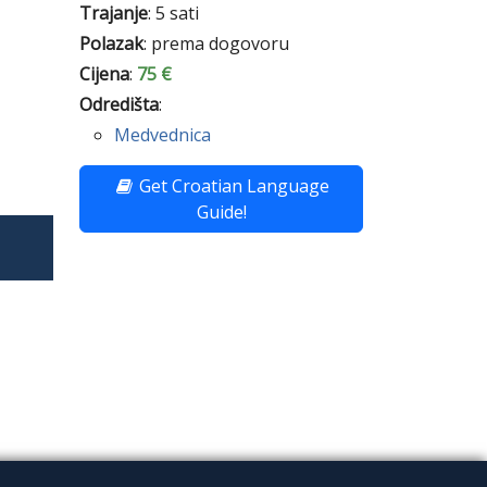
Trajanje
: 5 sati
Polazak
: prema dogovoru
Cijena
:
75 €
Odredišta
:
Medvednica
Get Croatian Language
Guide!