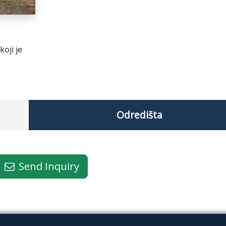
oji je
Odredišta
Send Inquiry