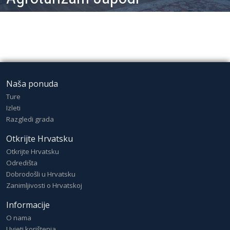
Naša ponuda
Ture
Izleti
Razgledi grada
Otkrijte Hrvatsku
Otkrijte Hrvatsku
Odredišta
Dobrodošli u Hrvatsku
Zanimljivosti o Hrvatskoj
Informacije
O nama
Uvjeti korištenja