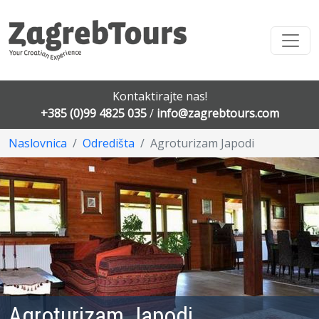
Kontaktirajte nas!
+385 (0)99 4825 035
/
info@zagrebtours.com
Naslovnica
Odredišta
Agroturizam Japodi
Agroturizam Japodi